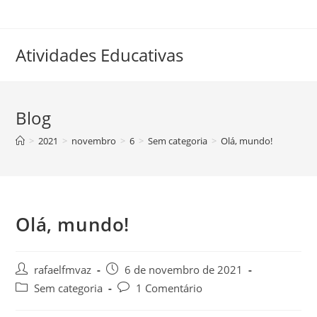
Skip
to
content
Atividades Educativas
Blog
>
2021
>
novembro
>
6
>
Sem categoria
>
Olá, mundo!
Olá, mundo!
Post
Post
rafaelfmvaz
6 de novembro de 2021
author:
published:
Post
Post
Sem categoria
1 Comentário
category:
comments: