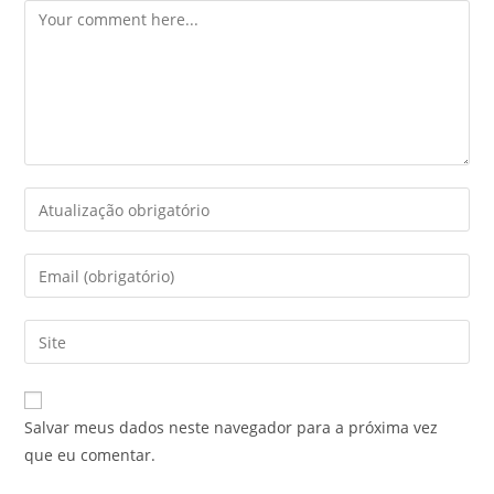
Comment
Enter
your
name
Enter
or
your
username
email
Enter
to
address
your
comment
to
website
comment
URL
Salvar meus dados neste navegador para a próxima vez
(optional)
que eu comentar.